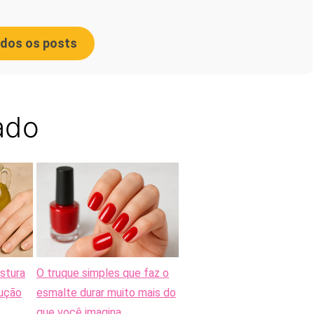
odos os posts
ado
stura
O truque simples que faz o
lução
esmalte durar muito mais do
que você imagina