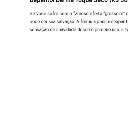
Bepantol Derma Toque Seco (R$ 38
Se você sofre com o famoso efeito “grosseiro”
pode ser sua salvação. A fórmula possui dexpan
sensação de suavidade desde o primeiro uso. E 