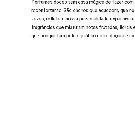
Perfumes doces têm essa mágica de fazer com 
reconfortante. São cheiros que aquecem, que no
vezes, refletem nossa personalidade expansiva e 
fragrâncias que misturam notas frutadas, flora
que conquistam pelo equilíbrio entre doçura e so
Boticário outras fragrâncias marcantes, que com
1. Crazy Choices entre os perfumes
Crazy Choices é aquele tipo de perfume que te
frutas exóticas, ele é perfeito para quem quer 
em várias saídas à noite e sempre recebi elogios