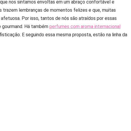
que nos sintamos envoltas em um abraço confortável e
s trazem lembranças de momentos felizes e que, muitas
afetuosa. Por isso, tantos de nós são atraídos por essas
is e gourmand. Há também
perfumes com aroma internacional
fisticação. E seguindo essa mesma proposta, estão na linha da
binam intensidade, elegância e um toque moderno.
 doces do O Boticário
m presença garantida. Com notas que combinam caramelo e
destacar-se sem precisar de muito esforço. Eu mesma já usei
!