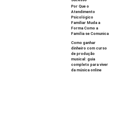
Por Que o
Atendimento
Psicológico
Familiar Muda a
Forma Como a
Família se Comunica
Como ganhar
dinheiro com curso
de produção
musical: guia
completo para viver
da música online