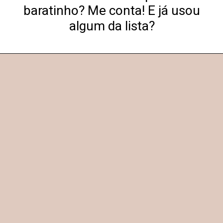
baratinho? Me conta! E já usou
algum da lista?